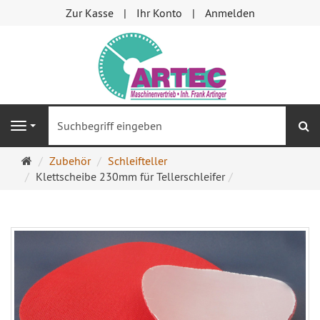
Zur Kasse
Ihr Konto
Anmelden
S
Navigation
Startseite
Zubehör
Schleifteller
Klettscheibe 230mm für Tellerschleifer