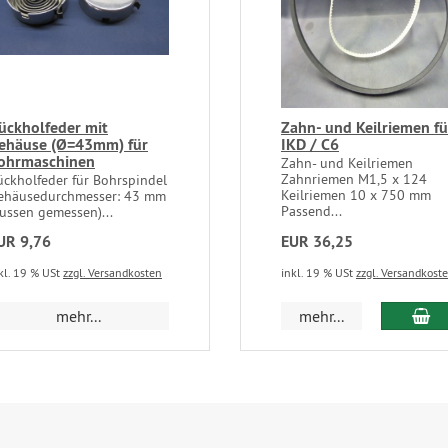
ückholfeder mit
Zahn- und Keilriemen fü
ehäuse (Ø=43mm) für
IKD / C6
ohrmaschinen
Zahn- und Keilriemen
Zahnriemen M1,5 x 124
ückholfeder für Bohrspindel
Keilriemen 10 x 750 mm
ehäusedurchmesser: 43 mm
Passend...
aussen gemessen)...
UR 9,76
EUR 36,25
kl. 19 % USt
zzgl. Versandkosten
inkl. 19 % USt
zzgl. Versandkost
In
mehr...
mehr...