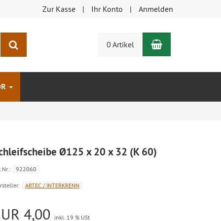
Zur Kasse
Ihr Konto
Anmelden
Warenkorb
Suchen
0 Artikel
ÖR
chleifscheibe Ø125 x 20 x 32 (K 60)
.Nr.:
922060
rsteller:
ARTEC / INTERKRENN
EUR 4,00
inkl. 19 % USt