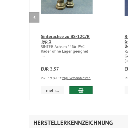
Sinterachse zu BS-12C/R
R
Typ 1
G
B
SINTER-Achsen ** für PVC-
Räder ohne Lager geeignet
R
-...
G
(
EUR 3,57
E
inkl. 19 % USt
zzgl. Versandkosten
in
In den Warenkorb
mehr...
HERSTELLERKENNZEICHNUNG