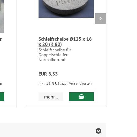
r
Schleifscheibe Ø125 x 16
Ban
x 20 (K 80)
157
12)
Schleifscheibe für
Doppelschleifer
Band
Normalkorund
Holz
Infor
EUR 8,33
EUR 
en
inkl. 19 % USt
zzgl. Versandkosten
inkl.
 den Warenkorb
In den Warenkorb
mehr...
m