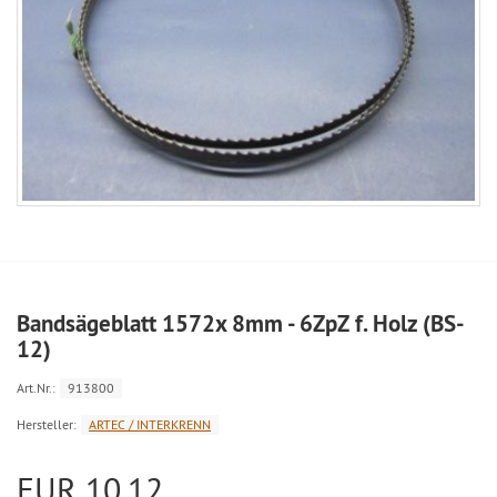
Bandsägeblatt 1572x 8mm - 6ZpZ f. Holz (BS-
12)
Art.Nr.:
913800
Hersteller:
ARTEC / INTERKRENN
EUR 10,12