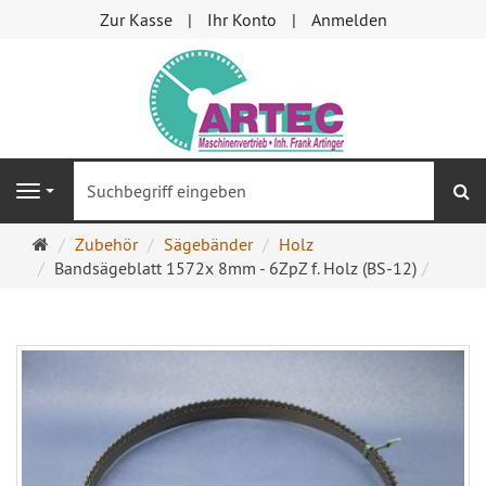
Zur Kasse
Ihr Konto
Anmelden
S
Navigation
Startseite
Zubehör
Sägebänder
Holz
Bandsägeblatt 1572x 8mm - 6ZpZ f. Holz (BS-12)