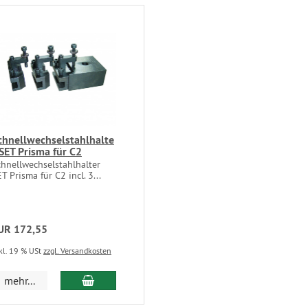
chnellwechselstahlhalte
 SET Prisma für C2
chnellwechselstahlhalter
T Prisma für C2 incl. 3...
UR 172,55
kl. 19 % USt
zzgl. Versandkosten
In den Warenkorb
mehr...