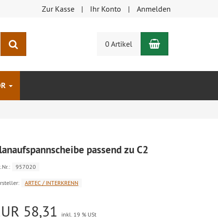
Zur Kasse
Ihr Konto
Anmelden
Warenkorb
Suchen
0 Artikel
ÖR
lanaufspannscheibe passend zu C2
.Nr.:
957020
rsteller:
ARTEC / INTERKRENN
EUR 58,31
inkl. 19 % USt