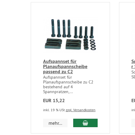
Aufspannset für
S
Planaufspannscheibe
r
passend zu C2
S
SE
Aufspannset für
Planaufspannscheibe zu C2
bestehend auf 4
Spannpratzen,...
EUR 15,22
E
inkl. 19 % USt
zzgl. Versandkosten
in
In den Warenkorb
mehr...