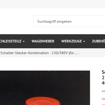
CHLEISSTEILE
WAGENHEBER
WERKZEUGE
ZUBEH
Schalter-Stecker-Kombination - 230/380V (für ...
S
2
4
Art
He