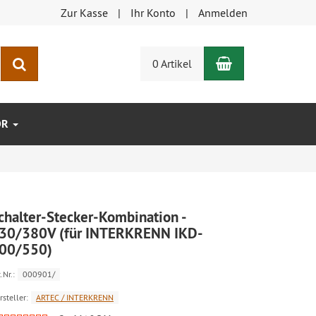
Zur Kasse
Ihr Konto
Anmelden
Warenkorb
Suchen
0 Artikel
ÖR
chalter-Stecker-Kombination -
30/380V (für INTERKRENN IKD-
00/550)
.Nr.:
000901/
rsteller:
ARTEC / INTERKRENN