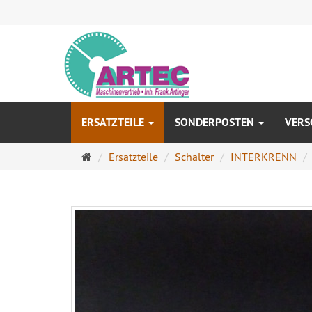
ERSATZTEILE
SONDERPOSTEN
VERS
Startseite
Ersatzteile
Schalter
INTERKRENN