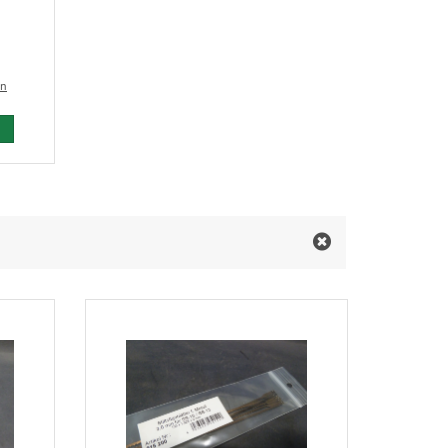
en
 den Warenkorb