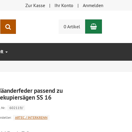
Zur Kasse
Ihr Konto
Anmelden
Warenkorb
Suchen
0 Artikel
ÖR
äanderfeder passend zu
ekupiersägen SS 16
.Nr.:
602119/
rsteller:
ARTEC / INTERKRENN