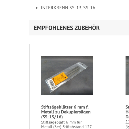
INTERKRENN SS-13, SS-16
EMPFOHLENES ZUBEHÖR
Stiftsägeblätter 6 mm f.
S
Metall zu Dekupiersägen
H
(SS-13/16)
D
1
Stiftsägeblatt 6 mm für
Metall (6er) Stiftabstand 127
S