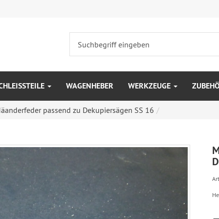
CHLEISSTEILE
WAGENHEBER
WERKZEUGE
ZUBEH
äanderfeder passend zu Dekupiersägen SS 16
M
D
Art
He