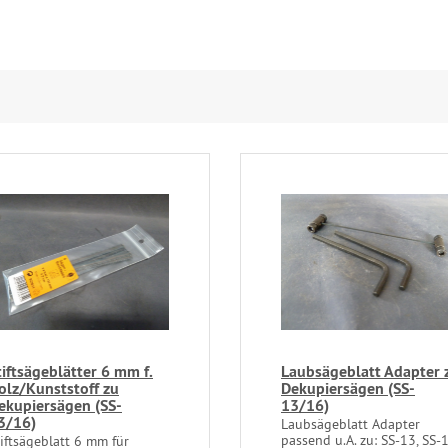
tiftsägeblätter 6 mm f.
Laubsägeblatt Adapter 
olz/Kunststoff zu
Dekupiersägen (SS-
ekupiersägen (SS-
13/16)
3/16)
Laubsägeblatt Adapter
passend u.A. zu: SS-13, SS-
tiftsägeblatt 6 mm für