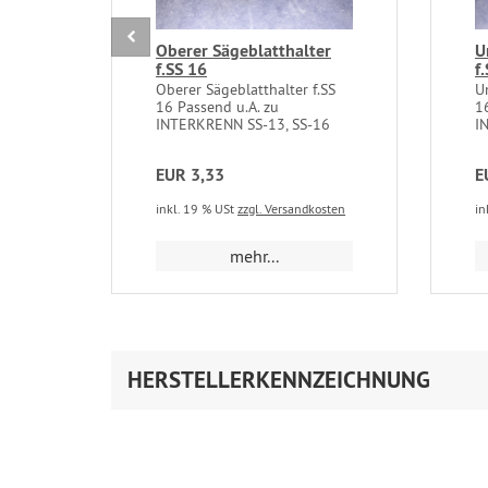
Oberer Sägeblatthalter
U
f.SS 16
f
Oberer Sägeblatthalter f.SS
U
16 Passend u.A. zu
1
INTERKRENN SS-13, SS-16
I
EUR 3,33
E
inkl. 19 % USt
zzgl. Versandkosten
in
mehr...
HERSTELLERKENNZEICHNUNG