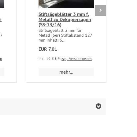
Stiftsägeblätter 3 mm f.
Lau
n
Metall zu Dekupiersägen
Dek
(SS-13/16)
13/
Stiftsägeblatt 3 mm für
Laub
27
Metall (6er) Stiftabstand 127
pass
mm Inhalt: 6...
PRO 
EUR 7,01
EUR
en
inkl. 19 % USt
zzgl. Versandkosten
inkl.
mehr...
m