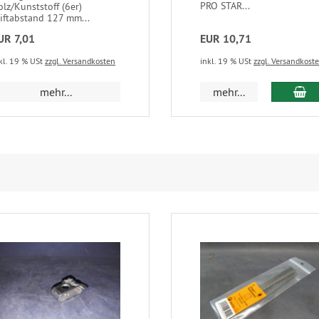
PRO STAR...
olz/Kunststoff (6er)
tiftabstand 127 mm...
UR 7,01
EUR 10,71
kl. 19 % USt
zzgl. Versandkosten
inkl. 19 % USt
zzgl. Versandkost
In
mehr...
mehr...