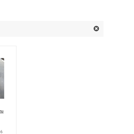
zu
16