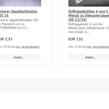
nterer Sägeblatthalter
Stiftsägeblätter 6 mm f.
.SS 16
Metall zu Dekupiersäge
(SS-13/16)
nterer Sägeblatthalter f.SS
6 Passend u.A. zu
Stiftsägeblatt 6 mm für
NTERKRENN SS-13,...
Metall (6er) Stiftabstand 1
mm Inhalt: 6...
UR 3,33
EUR 7,01
kl. 19 % USt
zzgl. Versandkosten
inkl. 19 % USt
zzgl. Versandkost
mehr...
mehr...