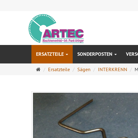
ERSATZTEILE
SONDERPOSTEN
VERS
Startseite
Ersatzteile
Sägen
INTERKRENN
M