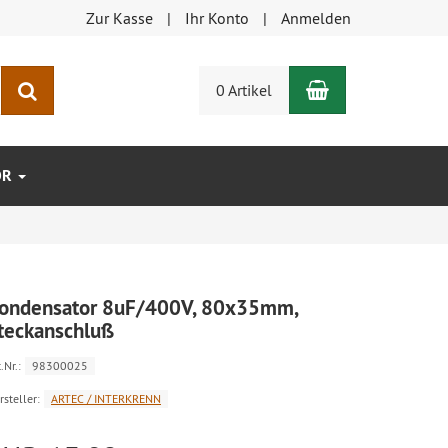
Zur Kasse
Ihr Konto
Anmelden
Warenkorb
Suchen
0 Artikel
ÖR
ondensator 8uF/400V, 80x35mm,
teckanschluß
.Nr.:
98300025
rsteller:
ARTEC / INTERKRENN