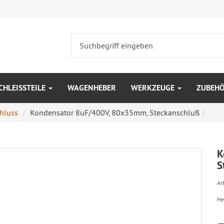
CHLEISSTEILE
WAGENHEBER
WERKZEUGE
ZUBEH
hluss
Kondensator 8uF/400V, 80x35mm, Steckanschluß
K
S
Art
He