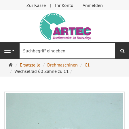
Zur Kasse
Ihr Konto
Anmelden
S
Navigation
Startseite
Ersatzteile
Drehmaschinen
C1
Wechselrad 60 Zähne zu C1